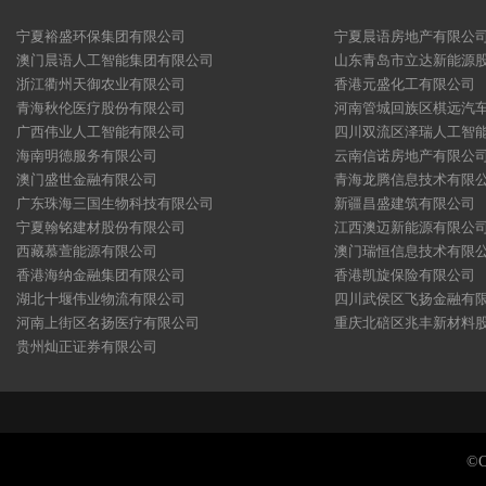
宁夏裕盛环保集团有限公司
宁夏晨语房地产有限公
澳门晨语人工智能集团有限公司
山东青岛市立达新能源
浙江衢州天御农业有限公司
香港元盛化工有限公司
青海秋伦医疗股份有限公司
河南管城回族区棋远汽
广西伟业人工智能有限公司
四川双流区泽瑞人工智
海南明德服务有限公司
云南信诺房地产有限公
澳门盛世金融有限公司
青海龙腾信息技术有限
广东珠海三国生物科技有限公司
新疆昌盛建筑有限公司
宁夏翰铭建材股份有限公司
江西澳迈新能源有限公
西藏慕萱能源有限公司
澳门瑞恒信息技术有限
香港海纳金融集团有限公司
香港凯旋保险有限公司
湖北十堰伟业物流有限公司
四川武侯区飞扬金融有
河南上街区名扬医疗有限公司
重庆北碚区兆丰新材料
贵州灿正证券有限公司
©